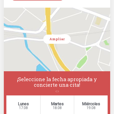
Ampliar
¡Seleccione la fecha apropiada y
concierte una cita!
Lunes
Martes
Miércoles
17.08
18.08
19.08