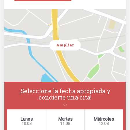
Ampliar
¡Seleccione la fecha apropiada y
concierte una cita!
Lunes
Martes
Miércoles
10.08
11.08
12.08