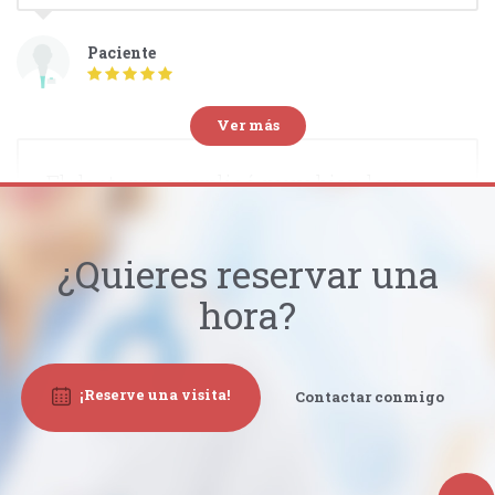
Paciente
Ver más
El doctor me explicó muy bien lo que
se va a hacer. Me dio tranquilidad y
confianza.
¿Quieres reservar una
hora?
Paciente
¡Reserve una visita!
Contactar conmigo
De los mejores especialistas que he
conocido. Puntual, ético, empático y